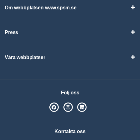
Om webbplatsen www.spsm.se
Vis
Press
Visa
Våra webbplatser
Visa
Följ oss
SPSM på Facebook
SPSM på Instagram
Följ oss på Linkedin
Kontakta oss