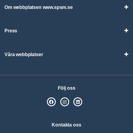
Om webbplatsen www.spsm.se
Vis
Press
Visa
Våra webbplatser
Visa
Följ oss
SPSM på Facebook
SPSM på Instagram
Följ oss på Linkedin
Kontakta oss