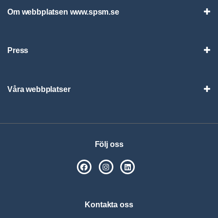
Om webbplatsen www.spsm.se
Vis
Press
Visa
Våra webbplatser
Visa
Följ oss
SPSM på Facebook
SPSM på Instagram
Följ oss på Linkedin
Kontakta oss