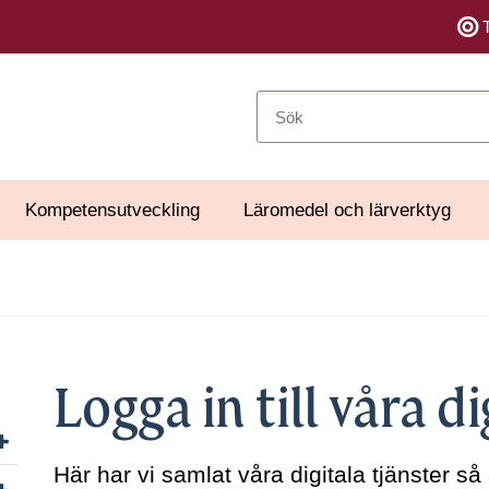
Sök
Kompetensutveckling
Läromedel och lärverktyg
Logga in till våra di
Visa/dölj undersidor till Organisation
Här har vi samlat våra digitala tjänster så
Visa/dölj undersidor till Uppdrag