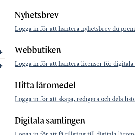
Nyhetsbrev
Logga in för att hantera nyhetsbrev du pre
Webbutiken
Visa/dölj undersidor till För leverantörer
Logga in för att hantera licenser för digital
Visa/dölj undersidor till Kontakta oss
Hitta läromedel
Logga in för att skapa, redigera och dela li
Digitala samlingen
Logga in för att få tillgång till digitala lär