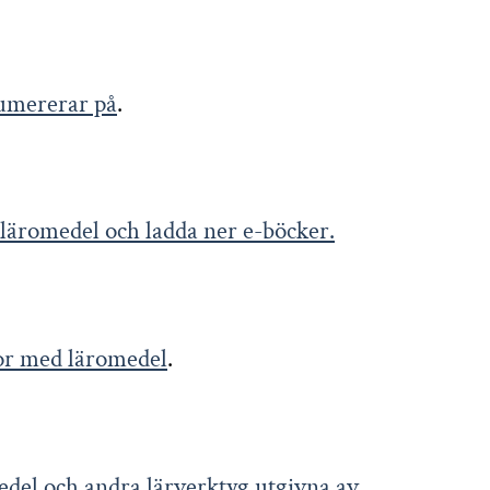
numererar på
.
a läromedel och ladda ner e-böcker.
stor med läromedel
.
omedel och andra lärverktyg utgivna av