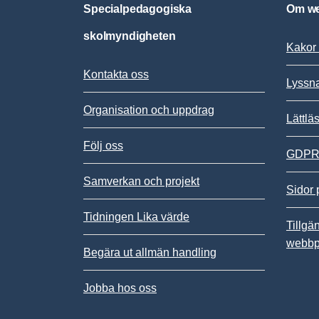
Specialpedagogiska
Om we
skolmyndigheten
Kakor 
Kontakta oss
Lyssn
Organisation och uppdrag
Lättlä
Följ oss
GDPR,
Samverkan och projekt
Sidor 
Tidningen Lika värde
Tillgä
webbp
Begära ut allmän handling
Jobba hos oss