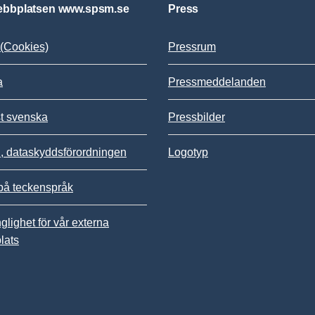
bbplatsen www.spsm.se
Press
(Cookies)
Pressrum
a
Pressmeddelanden
st svenska
Pressbilder
 dataskyddsförordningen
Logotyp
på teckenspråk
nglighet för vår externa
lats