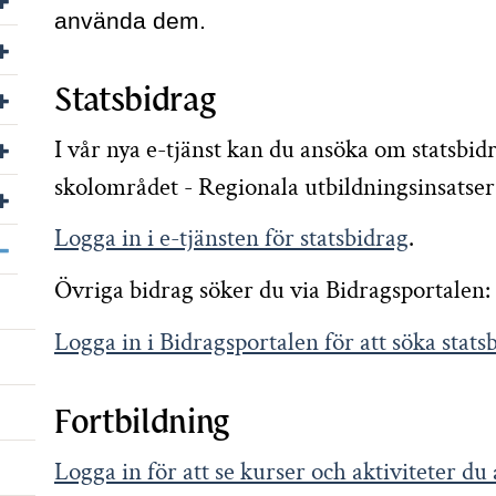
använda dem.
Visa/dölj undersidor till Press
Visa/dölj undersidor till Jobba hos oss
Statsbidrag
Visa/dölj undersidor till Följ oss
I vår nya e-tjänst kan du ansöka om statsbid
skolområdet - Regionala utbildningsinsatser
Visa/dölj undersidor till Other languages
Logga in i e-tjänsten för statsbidrag
.
Visa/dölj undersidor till Om webbplatsen
Övriga bidrag söker du via Bidragsportalen:
Logga in i Bidragsportalen för att söka stats
Fortbildning
Logga in för att se kurser och aktiviteter du a