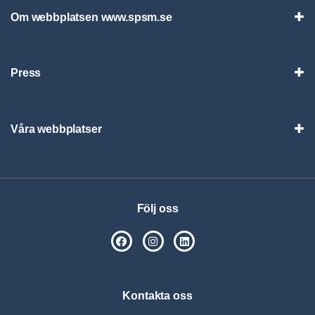
Om webbplatsen www.spsm.se
Vis
Press
Visa
Våra webbplatser
Visa
Följ oss
SPSM på Facebook
SPSM på Instagram
Följ oss på Linkedin
Kontakta oss