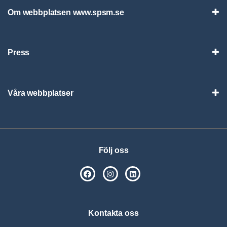
Om webbplatsen www.spsm.se
Vis
Press
Visa
Våra webbplatser
Visa
Följ oss
SPSM på Facebook
SPSM på Instagram
Följ oss på Linkedin
Kontakta oss