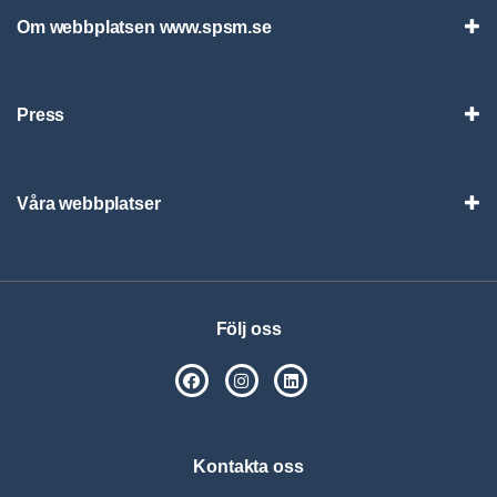
Om webbplatsen www.spsm.se
Vis
Press
Visa
Våra webbplatser
Visa
Följ oss
SPSM på Facebook
SPSM på Instagram
Följ oss på Linkedin
Kontakta oss