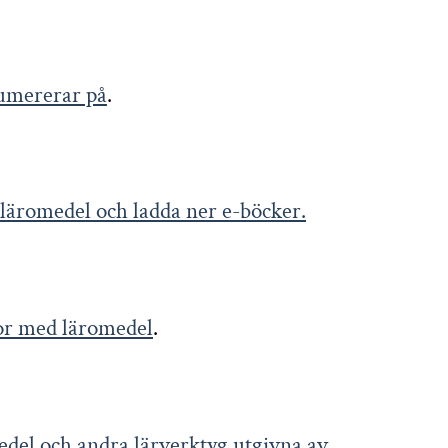
numererar på
.
a läromedel och ladda ner e-böcker.
stor med läromedel
.
omedel och andra lärverktyg utgivna av