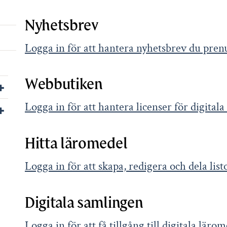
Nyhetsbrev
Logga in för att hantera nyhetsbrev du pre
Webbutiken
Visa/dölj undersidor till För leverantörer
Logga in för att hantera licenser för digital
Visa/dölj undersidor till Kontakta oss
Hitta läromedel
Logga in för att skapa, redigera och dela li
Digitala samlingen
Logga in för att få tillgång till digitala lär