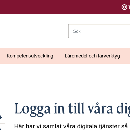
Sök
Kompetensutveckling
Läromedel och lärverktyg
Logga in till våra di
Visa/dölj undersidor till Organisation
Här har vi samlat våra digitala tjänster så
Visa/dölj undersidor till Uppdrag