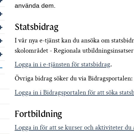
använda dem.
Visa/dölj undersidor till Press
Visa/dölj undersidor till Jobba hos oss
Statsbidrag
Visa/dölj undersidor till Följ oss
I vår nya e-tjänst kan du ansöka om statsbid
skolområdet - Regionala utbildningsinsatser
Visa/dölj undersidor till Other languages
Logga in i e-tjänsten för statsbidrag
.
Visa/dölj undersidor till Om webbplatsen
Övriga bidrag söker du via Bidragsportalen:
Logga in i Bidragsportalen för att söka stats
Fortbildning
Logga in för att se kurser och aktiviteter du a