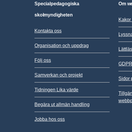
Specialpedagogiska
Om we
skolmyndigheten
Kakor 
Kontakta oss
Lyssn
Organisation och uppdrag
Lättlä
Följ oss
GDPR,
Samverkan och projekt
Sidor 
Tidningen Lika värde
Tillgä
webbp
Begära ut allmän handling
Jobba hos oss