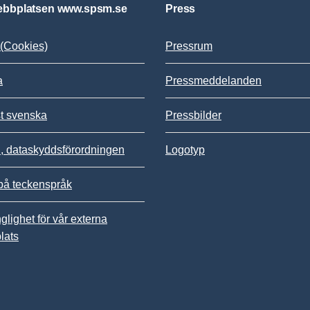
bbplatsen www.spsm.se
Press
(Cookies)
Pressrum
a
Pressmeddelanden
st svenska
Pressbilder
 dataskyddsförordningen
Logotyp
på teckenspråk
nglighet för vår externa
lats