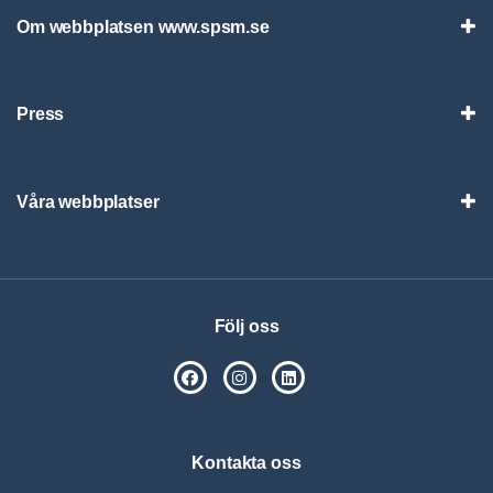
Om webbplatsen www.spsm.se
Vis
Press
Visa
Våra webbplatser
Visa
Följ oss
SPSM på Facebook
SPSM på Instagram
Följ oss på Linkedin
Kontakta oss