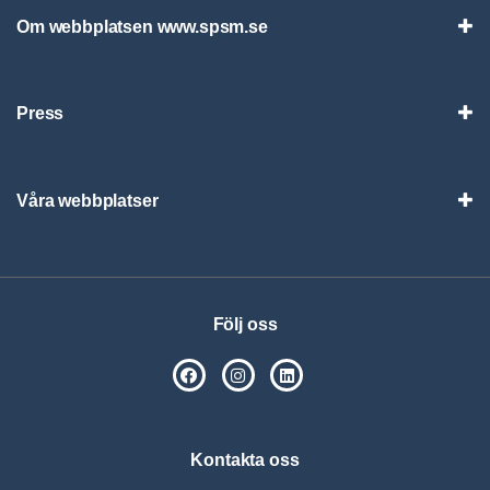
Om webbplatsen www.spsm.se
Vis
Press
Visa
Våra webbplatser
Visa
Följ oss
SPSM på Facebook
SPSM på Instagram
Följ oss på Linkedin
Kontakta oss