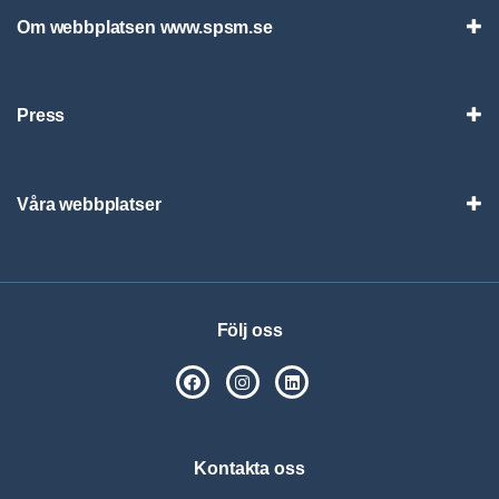
Om webbplatsen www.spsm.se
Vis
Press
Visa
Våra webbplatser
Visa
Följ oss
SPSM på Facebook
SPSM på Instagram
Följ oss på Linkedin
Kontakta oss