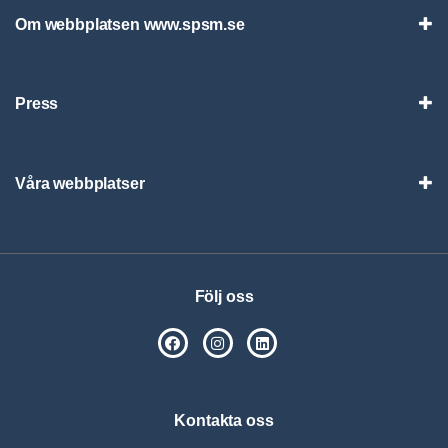
Om webbplatsen www.spsm.se
Vis
Press
Visa
Våra webbplatser
Visa
Följ oss
SPSM på Facebook
SPSM på Instagram
Följ oss på Linkedin
Kontakta oss