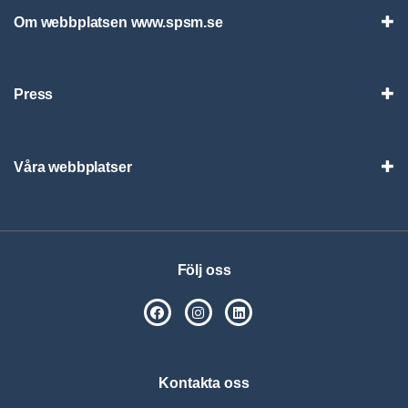
Om webbplatsen www.spsm.se
Vis
Press
Visa
Våra webbplatser
Visa
Följ oss
SPSM på Facebook
SPSM på Instagram
Följ oss på Linkedin
Kontakta oss