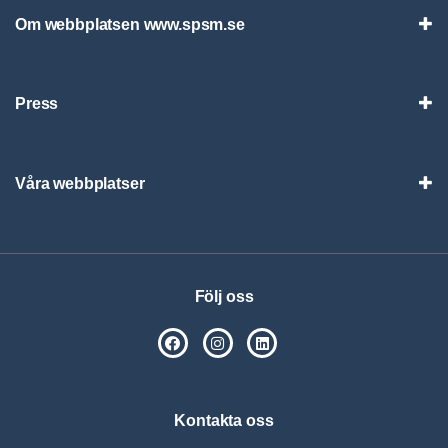
Om webbplatsen www.spsm.se
Vis
Press
Visa
Våra webbplatser
Visa
Följ oss
SPSM på Facebook
SPSM på Instagram
Följ oss på Linkedin
Kontakta oss