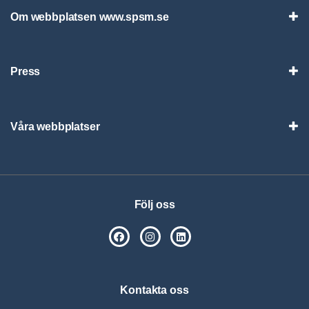
Om webbplatsen www.spsm.se
Vis
Press
Visa
Våra webbplatser
Visa
Följ oss
SPSM på Facebook
SPSM på Instagram
Följ oss på Linkedin
Kontakta oss