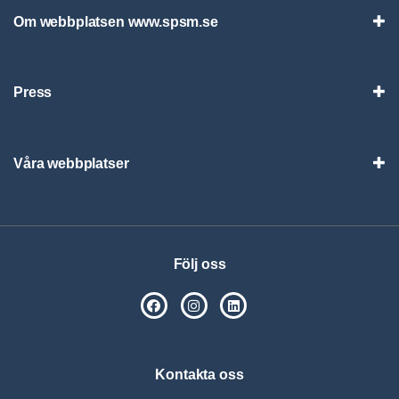
Om webbplatsen www.spsm.se
Vis
Press
Visa
Våra webbplatser
Visa
Följ oss
SPSM på Facebook
SPSM på Instagram
Följ oss på Linkedin
Kontakta oss