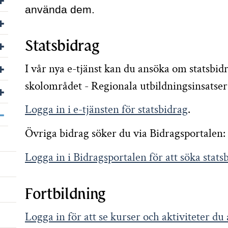
använda dem.
Visa/dölj undersidor till Press
Visa/dölj undersidor till Jobba hos oss
Statsbidrag
Visa/dölj undersidor till Följ oss
I vår nya e-tjänst kan du ansöka om statsbid
skolområdet - Regionala utbildningsinsatser
Visa/dölj undersidor till Other languages
Logga in i e-tjänsten för statsbidrag
.
Visa/dölj undersidor till Om webbplatsen
Övriga bidrag söker du via Bidragsportalen:
Logga in i Bidragsportalen för att söka stats
Fortbildning
Logga in för att se kurser och aktiviteter du a