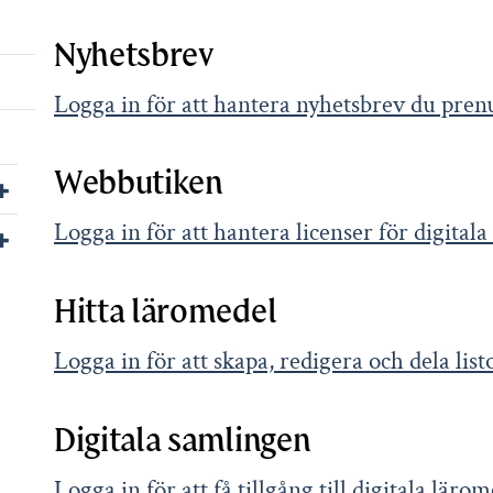
Nyhetsbrev
Logga in för att hantera nyhetsbrev du pre
Webbutiken
Visa/dölj undersidor till För leverantörer
Logga in för att hantera licenser för digital
Visa/dölj undersidor till Kontakta oss
Hitta läromedel
Logga in för att skapa, redigera och dela li
Digitala samlingen
Logga in för att få tillgång till digitala lär