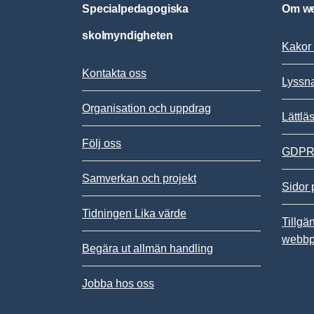
Specialpedagogiska
Om we
skolmyndigheten
Kakor 
Kontakta oss
Lyssn
Organisation och uppdrag
Lättlä
Följ oss
GDPR,
Samverkan och projekt
Sidor 
Tidningen Lika värde
Tillgä
webbp
Begära ut allmän handling
Jobba hos oss