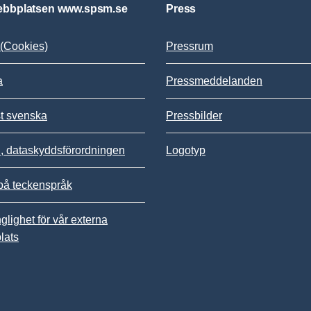
bbplatsen www.spsm.se
Press
(Cookies)
Pressrum
a
Pressmeddelanden
st svenska
Pressbilder
 dataskyddsförordningen
Logotyp
på teckenspråk
nglighet för vår externa
lats