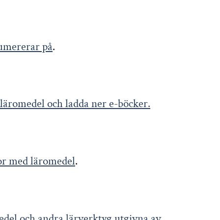
numererar på
.
a läromedel och ladda ner e-böcker.
stor med läromedel
.
omedel och andra lärverktyg utgivna av