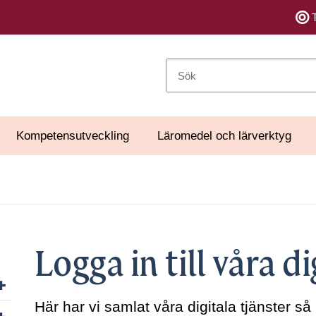
Sök
Kompetensutveckling
Läromedel och lärverktyg
Logga in till våra di
Visa/dölj undersidor till Organisation
Här har vi samlat våra digitala tjänster så
Visa/dölj undersidor till Uppdrag