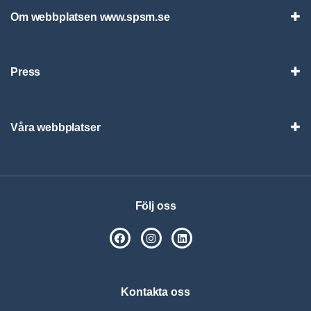
Om webbplatsen www.spsm.se
Vis
Press
Visa
Våra webbplatser
Visa
Följ oss
SPSM på Facebook
SPSM på Instagram
Följ oss på Linkedin
Kontakta oss