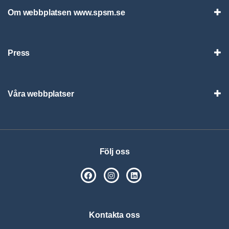
Om webbplatsen www.spsm.se
Vis
Press
Visa
Våra webbplatser
Visa
Följ oss
SPSM på Facebook
SPSM på Instagram
Följ oss på Linkedin
Kontakta oss