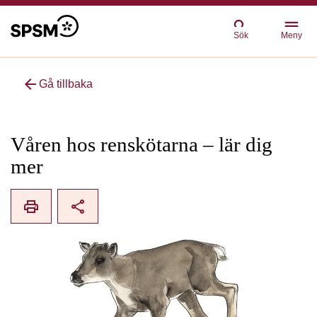
Sök
Meny
arrow_back
Gå tillbaka
Våren hos renskötarna – lär dig
mer
print
share