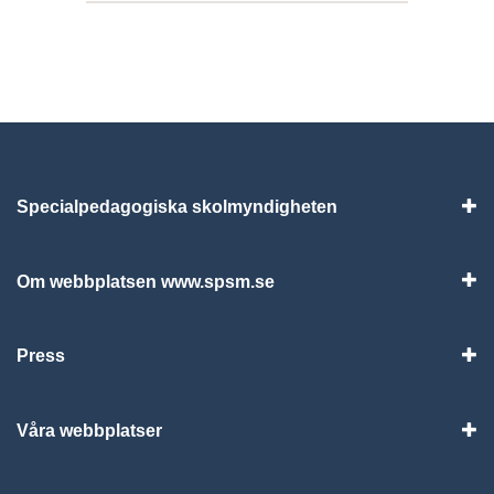
Specialpedagogiska skolmyndigheten
Vis
Om webbplatsen www.spsm.se
Vis
Press
Visa
Våra webbplatser
Visa