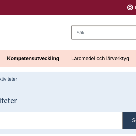
Sök
Kompetensutveckling
Läromedel och lärverktyg
tiviteter
iteter
S