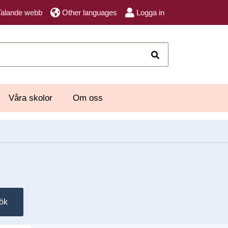
Talande webb
Other languages
Logga in
Sök
Våra skolor
Om oss
ök