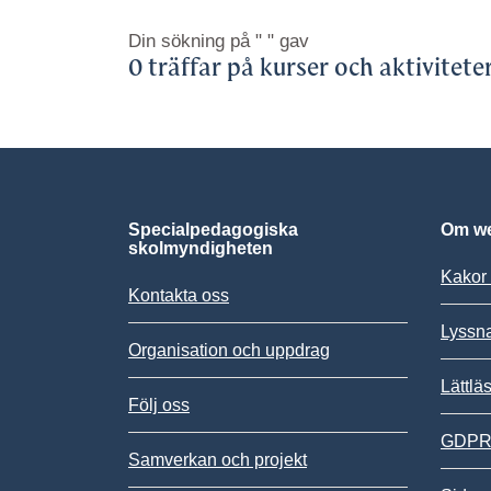
Din sökning på
" "
gav
0 träffar på kurser och aktivitete
Specialpedagogiska
Om we
skolmyndigheten
Kakor 
Kontakta oss
Lyssn
Organisation och uppdrag
Lättlä
Följ oss
GDPR,
Samverkan och projekt