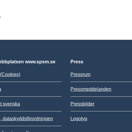
r
bbplatsen www.spsm.se
Press
(Cookies)
Pressrum
a
Pressmeddelanden
st svenska
Pressbilder
 dataskyddsförordningen
Logotyp