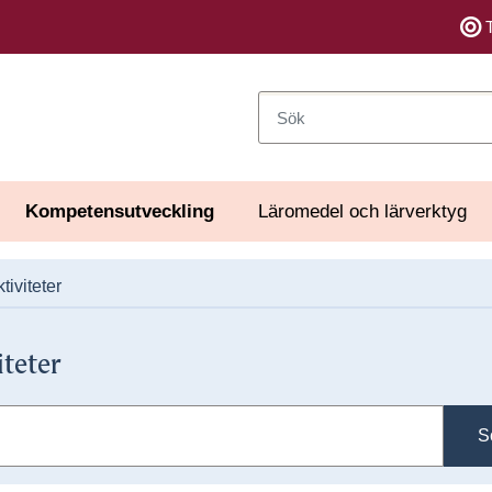
Sök
Kompetensutveckling
Läromedel och lärverktyg
tiviteter
iteter
S