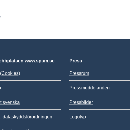
r
bbplatsen www.spsm.se
Press
(Cookies)
Pressrum
a
Pressmeddelanden
st svenska
Pressbilder
 dataskyddsförordningen
Logotyp