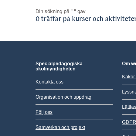
Din sökning på
" "
gav
0 träffar på kurser och aktivitete
Specialpedagogiska
Om we
skolmyndigheten
Kakor 
Kontakta oss
Lyssn
Organisation och uppdrag
Lättlä
Följ oss
GDPR,
Samverkan och projekt