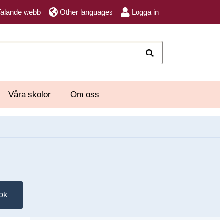
Talande webb
Other languages
Logga in
Sök
Våra skolor
Om oss
ök