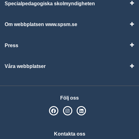
Specialpedagogiska skolmyndigheten
Vis
Om webbplatsen www.spsm.se
Vis
Press
Visa
Våra webbplatser
Visa
Följ oss
SPSM på Facebook
SPSM på Instagram
Följ oss på Linkedin
Kontakta oss