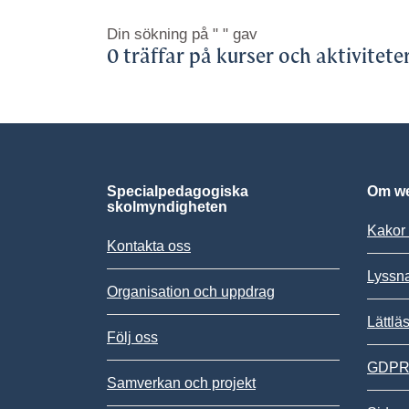
Din sökning på
" "
gav
0 träffar på kurser och aktivitete
Specialpedagogiska
Om we
skolmyndigheten
Kakor 
Kontakta oss
Lyssn
Organisation och uppdrag
Lättlä
Följ oss
GDPR,
Samverkan och projekt