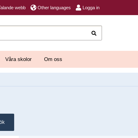
Talande webb
Other languages
Logga in
Sök
Våra skolor
Om oss
ök