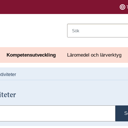
Sök
Kompetensutveckling
Läromedel och lärverktyg
tiviteter
iteter
S