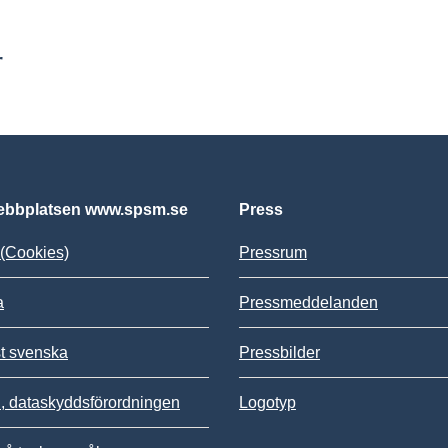
r
bbplatsen www.spsm.se
Press
(Cookies)
Pressrum
a
Pressmeddelanden
st svenska
Pressbilder
 dataskyddsförordningen
Logotyp