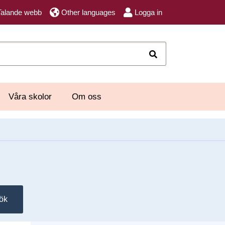
Talande webb
Other languages
Logga in
Sök
Våra skolor
Om oss
ök