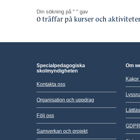
Din sökning på
" "
gav
0 träffar på kurser och aktivitete
Specialpedagogiska
Om we
skolmyndigheten
Kakor 
Kontakta oss
Lyssn
Organisation och uppdrag
Lättlä
Följ oss
GDPR,
Samverkan och projekt