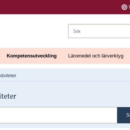
Sök
Kompetensutveckling
Läromedel och lärverktyg
tiviteter
iteter
S