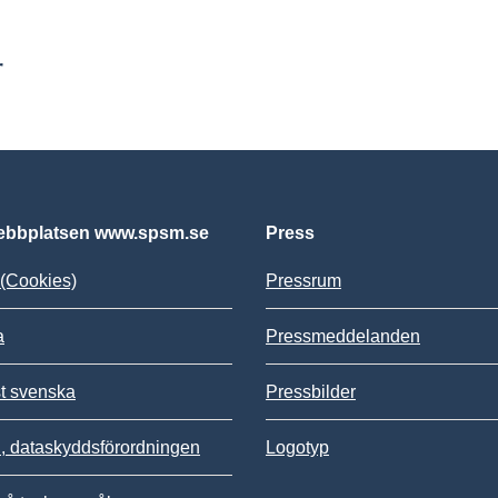
r
bbplatsen www.spsm.se
Press
(Cookies)
Pressrum
a
Pressmeddelanden
st svenska
Pressbilder
 dataskyddsförordningen
Logotyp