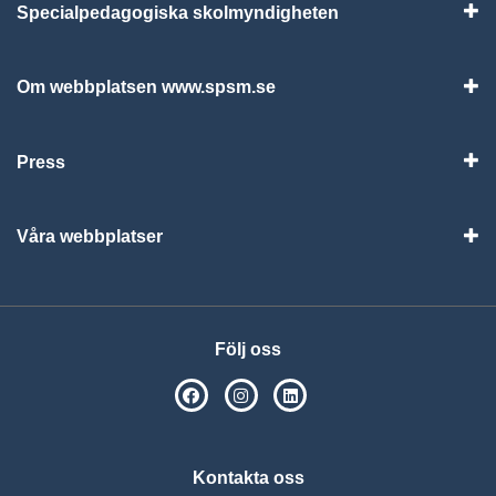
Specialpedagogiska skolmyndigheten
Vis
Om webbplatsen www.spsm.se
Vis
Press
Visa
Våra webbplatser
Visa
Följ oss
SPSM på Facebook
SPSM på Instagram
Följ oss på Linkedin
Kontakta oss