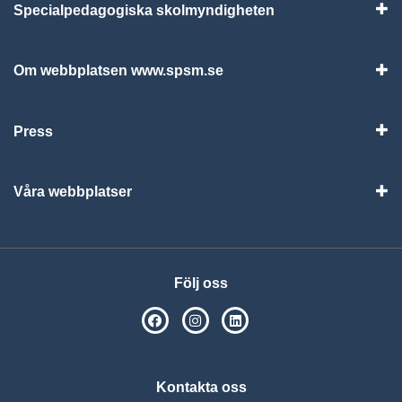
Specialpedagogiska skolmyndigheten
Vis
Om webbplatsen www.spsm.se
Vis
Press
Visa
Våra webbplatser
Visa
Följ oss
SPSM på Facebook
SPSM på Instagram
Följ oss på Linkedin
Kontakta oss