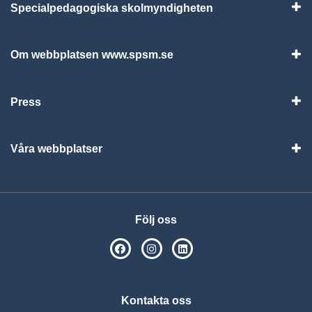
Specialpedagogiska skolmyndigheten
Vis
Om webbplatsen www.spsm.se
Vis
Press
Visa
Våra webbplatser
Visa
Följ oss
SPSM på Facebook
SPSM på Instagram
Följ oss på Linkedin
Kontakta oss