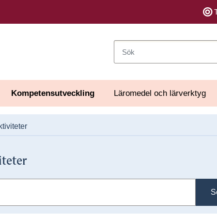
Sök
Kompetensutveckling
Läromedel och lärverktyg
tiviteter
iteter
S