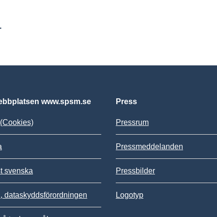
r
bbplatsen www.spsm.se
Press
(Cookies)
Pressrum
a
Pressmeddelanden
st svenska
Pressbilder
 dataskyddsförordningen
Logotyp