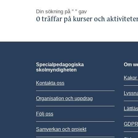
Din sökning på
" "
gav
0 träffar på kurser och aktivitete
Specialpedagogiska
Om we
skolmyndigheten
Kakor 
Kontakta oss
Lyssn
Organisation och uppdrag
Lättlä
Följ oss
GDPR,
Samverkan och projekt