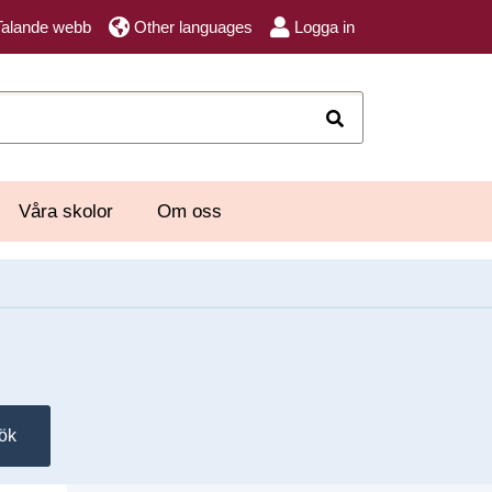
Talande webb
Other languages
Logga in
Sök
Våra skolor
Om oss
ök