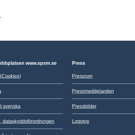
r
bbplatsen www.spsm.se
Press
(Cookies)
Pressrum
a
Pressmeddelanden
st svenska
Pressbilder
 dataskyddsförordningen
Logotyp