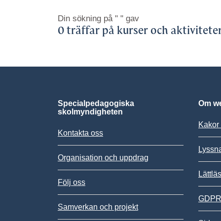
Din sökning på
" "
gav
0 träffar på kurser och aktivitete
Specialpedagogiska
Om we
skolmyndigheten
Kakor 
Kontakta oss
Lyssn
Organisation och uppdrag
Lättlä
Följ oss
GDPR,
Samverkan och projekt