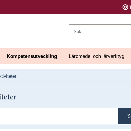
Sök
Kompetensutveckling
Läromedel och lärverktyg
tiviteter
iteter
S