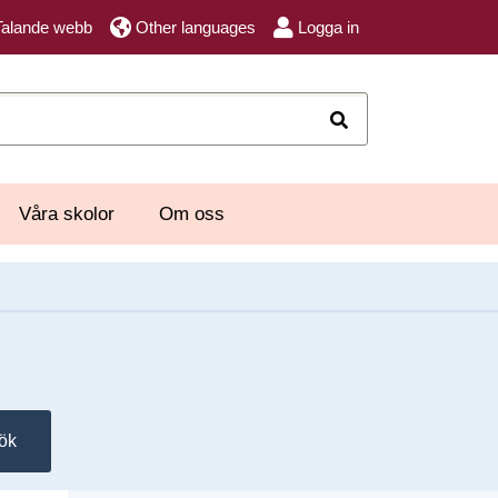
Talande webb
Other languages
Logga in
Sök
Våra skolor
Om oss
ök