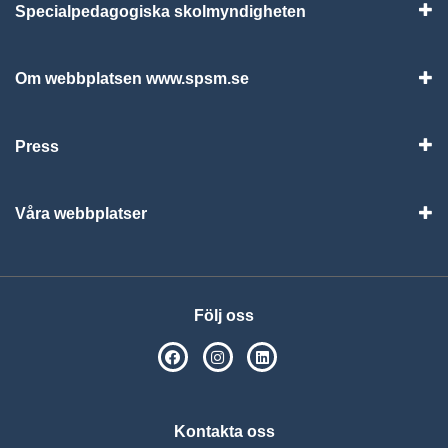
Specialpedagogiska skolmyndigheten
Vis
Om webbplatsen www.spsm.se
Vis
Press
Visa
Våra webbplatser
Visa
Följ oss
SPSM på Facebook
SPSM på Instagram
Följ oss på Linkedin
Kontakta oss