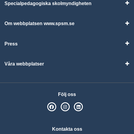
Specialpedagogiska skolmyndigheten
Vis
Om webbplatsen www.spsm.se
Vis
Press
Visa
Våra webbplatser
Visa
Följ oss
SPSM på Facebook
SPSM på Instagram
Följ oss på Linkedin
Kontakta oss