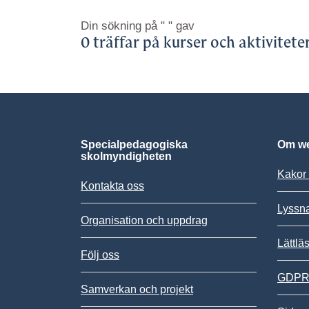
Din sökning på
" "
gav
0 träffar på kurser och aktivitete
Specialpedagogiska
Om we
skolmyndigheten
Kakor 
Kontakta oss
Lyssn
Organisation och uppdrag
Lättlä
Följ oss
GDPR,
Samverkan och projekt