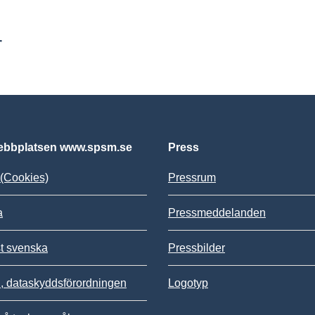
r
bbplatsen www.spsm.se
Press
(Cookies)
Pressrum
a
Pressmeddelanden
st svenska
Pressbilder
 dataskyddsförordningen
Logotyp