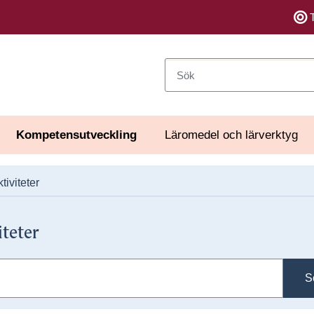
Sök
Kompetensutveckling
Läromedel och lärverktyg
tiviteter
iteter
S