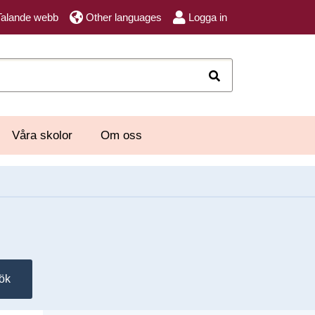
Talande webb
Other languages
Logga in
Sök
Våra skolor
Om oss
ök