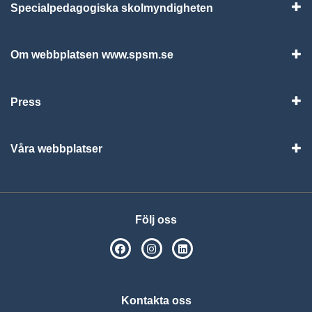
Specialpedagogiska skolmyndigheten
Vis
Om webbplatsen www.spsm.se
Vis
Press
Visa
Våra webbplatser
Visa
Följ oss
SPSM på Facebook
SPSM på Instagram
Följ oss på Linkedin
Kontakta oss