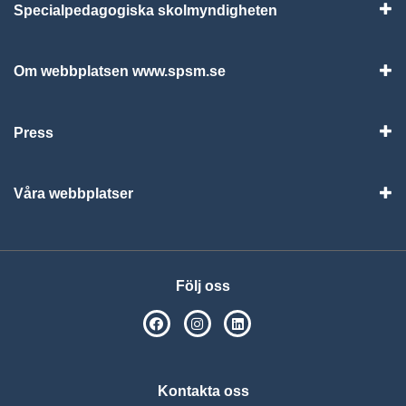
Specialpedagogiska skolmyndigheten
Vis
Om webbplatsen www.spsm.se
Vis
Press
Visa
Våra webbplatser
Visa
Följ oss
SPSM på Facebook
SPSM på Instagram
Följ oss på Linkedin
Kontakta oss