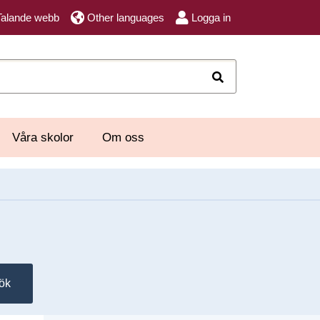
Talande webb
Other languages
Logga in
Sök
Våra skolor
Om oss
ök