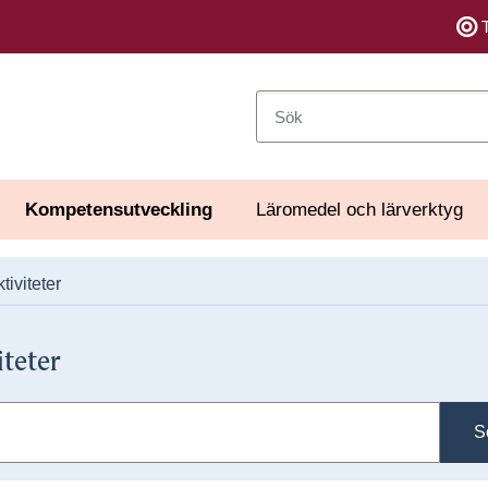
Sök
Kompetensutveckling
Läromedel och lärverktyg
tiviteter
iteter
S