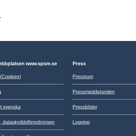
r
bbplatsen www.spsm.se
Press
(Cookies)
Pressrum
a
Pressmeddelanden
st svenska
Pressbilder
 dataskyddsförordningen
Logotyp