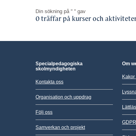
Din sökning på
" "
gav
0 träffar på kurser och aktivitete
Specialpedagogiska
Om we
skolmyndigheten
Kakor 
Kontakta oss
Lyssn
Organisation och uppdrag
Lättlä
Följ oss
GDPR,
Samverkan och projekt