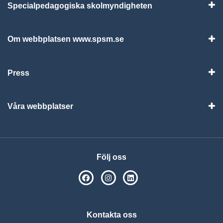
Specialpedagogiska skolmyndigheten
Vis
Om webbplatsen www.spsm.se
Vis
Press
Visa
Våra webbplatser
Visa
Följ oss
SPSM på Facebook
SPSM på Instagram
Följ oss på Linkedin
Kontakta oss