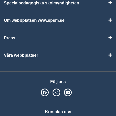
Specialpedagogiska skolmyndigheten
Vis
Om webbplatsen www.spsm.se
Vis
Press
Visa
Våra webbplatser
Visa
Följ oss
SPSM på Facebook
SPSM på Instagram
Följ oss på Linkedin
Kontakta oss