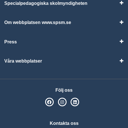
Specialpedagogiska skolmyndigheten
Vis
Om webbplatsen www.spsm.se
Vis
Press
Visa
Våra webbplatser
Visa
Följ oss
SPSM på Facebook
SPSM på Instagram
Följ oss på Linkedin
Kontakta oss