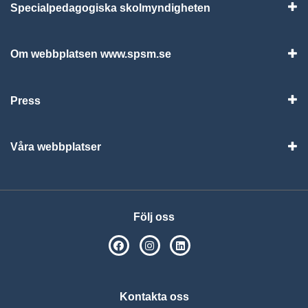
Specialpedagogiska skolmyndigheten
Vis
Om webbplatsen www.spsm.se
Vis
Press
Visa
Våra webbplatser
Visa
Följ oss
SPSM på Facebook
SPSM på Instagram
Följ oss på Linkedin
Kontakta oss