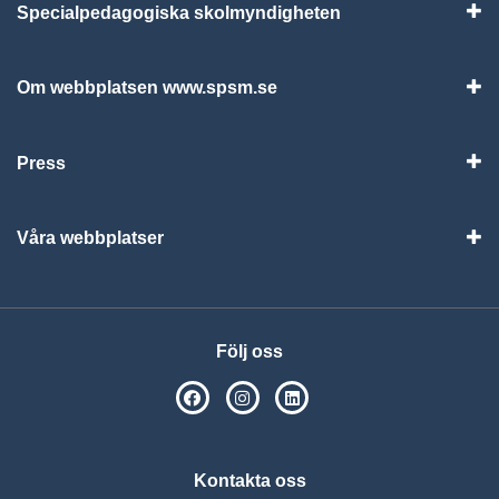
Specialpedagogiska skolmyndigheten
Vis
Om webbplatsen www.spsm.se
Vis
Press
Visa
Våra webbplatser
Visa
Följ oss
SPSM på Facebook
SPSM på Instagram
Följ oss på Linkedin
Kontakta oss