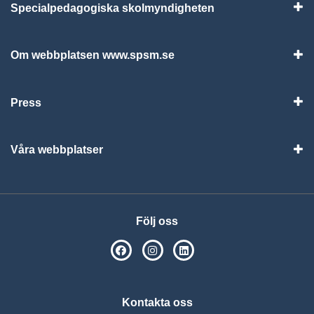
Specialpedagogiska skolmyndigheten
Vis
Om webbplatsen www.spsm.se
Vis
Press
Visa
Våra webbplatser
Visa
Följ oss
SPSM på Facebook
SPSM på Instagram
Följ oss på Linkedin
Kontakta oss