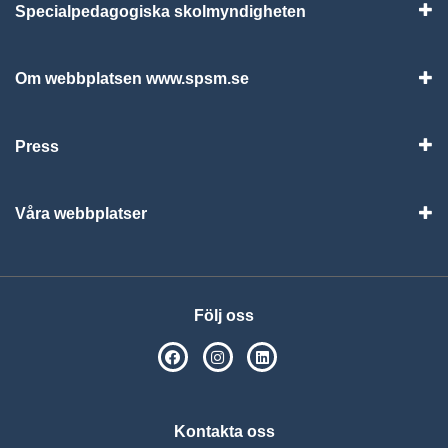
Specialpedagogiska skolmyndigheten
Vis
Om webbplatsen www.spsm.se
Vis
Press
Visa
Våra webbplatser
Visa
Följ oss
SPSM på Facebook
SPSM på Instagram
Följ oss på Linkedin
Kontakta oss