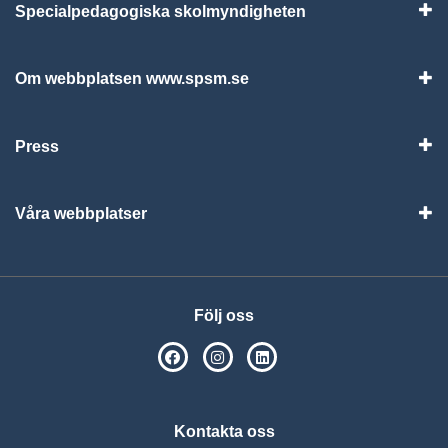
Specialpedagogiska skolmyndigheten
Vis
Om webbplatsen www.spsm.se
Vis
Press
Visa
Våra webbplatser
Visa
Följ oss
SPSM på Facebook
SPSM på Instagram
Följ oss på Linkedin
Kontakta oss