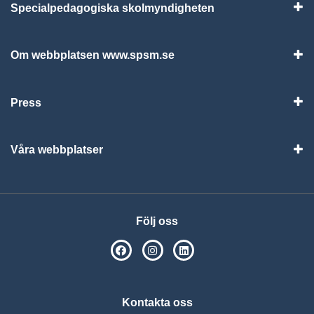
Specialpedagogiska skolmyndigheten
Vis
Om webbplatsen www.spsm.se
Vis
Press
Visa
Våra webbplatser
Visa
Följ oss
SPSM på Facebook
SPSM på Instagram
Följ oss på Linkedin
Kontakta oss