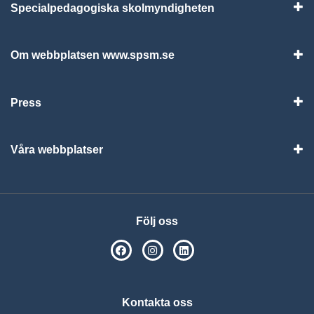
Specialpedagogiska skolmyndigheten
Vis
Om webbplatsen www.spsm.se
Vis
Press
Visa
Våra webbplatser
Visa
Följ oss
SPSM på Facebook
SPSM på Instagram
Följ oss på Linkedin
Kontakta oss