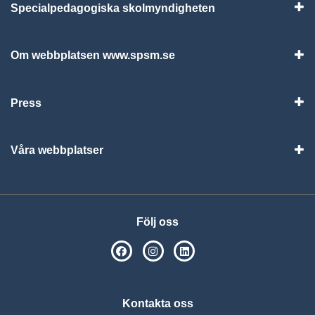
Specialpedagogiska skolmyndigheten
Vis
Om webbplatsen www.spsm.se
Vis
Press
Visa
Våra webbplatser
Visa
Följ oss
SPSM på Facebook
SPSM på Instagram
Följ oss på Linkedin
Kontakta oss