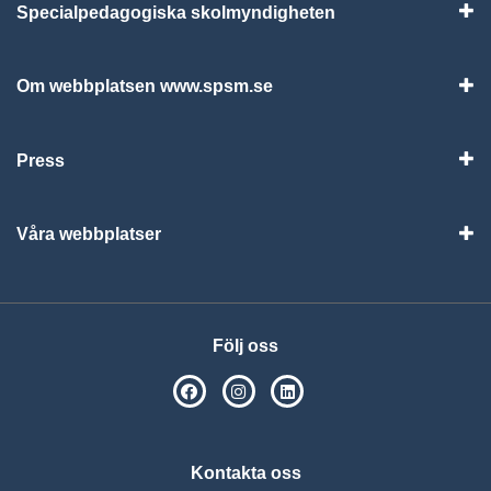
Specialpedagogiska skolmyndigheten
Vis
Om webbplatsen www.spsm.se
Vis
Press
Visa
Våra webbplatser
Visa
Följ oss
SPSM på Facebook
SPSM på Instagram
Följ oss på Linkedin
Kontakta oss