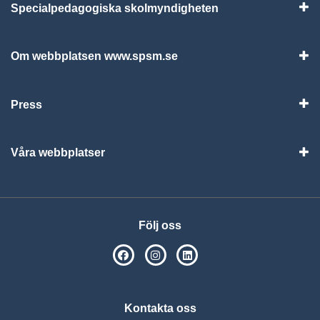
Specialpedagogiska skolmyndigheten
Vis
Om webbplatsen www.spsm.se
Vis
Press
Visa
Våra webbplatser
Visa
Följ oss
SPSM på Facebook
SPSM på Instagram
Följ oss på Linkedin
Kontakta oss