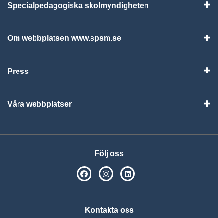
Specialpedagogiska skolmyndigheten
Vis
Om webbplatsen www.spsm.se
Vis
Press
Visa
Våra webbplatser
Visa
Följ oss
SPSM på Facebook
SPSM på Instagram
Följ oss på Linkedin
Kontakta oss